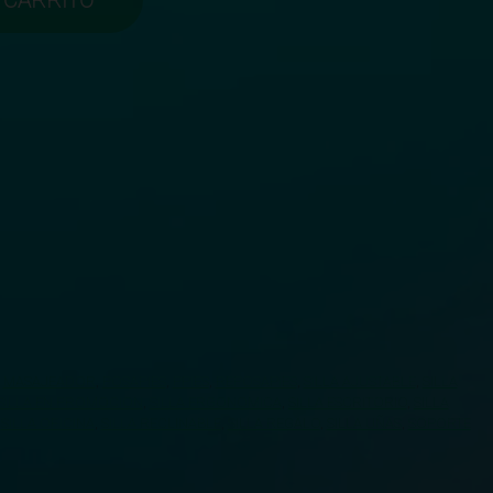
 CARRITO
,
MASAJEADOR
,
POSAPIES
,
PPIES
,
REPOSAPIES
,
SILLA AJUSTABLE
,
SILLA
SILLA EN PROMOCION
,
SILLA ERGONOMICA
,
SILLA ESCRITORIO
,
SILLA
,
SILLA OFICINA
,
SILLA RECLINABLE
,
SILLA REGALO
,
SILLA UÑAS
,
SOPORTE