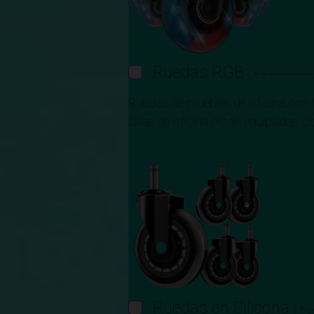
Ruedas RGB
(
+
$
189.90
Ruedas de muebles de oficina con 
sillas de oficina están equipadas
Ruedas en Silicona
(
+
$