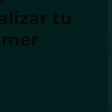
lizar tu
Gamer
 Rodan suave y giran 360° instalación sencilla: solo encaja y