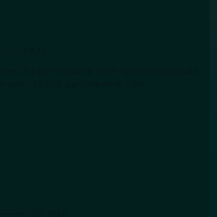
0
$
119.900
)
luces LED que cambian de color: nuestras ruedas para
 con luces LED RGB que cambian de color
99.900
$
57.900
)