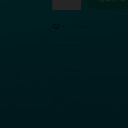
AÑADIR AL
ADD TO WISHLIST
EAN:
2000000091075
SKU:
7708148429100-1-1
CATEGORÍA:
FUNDAS GAMER
ETIQUETAS:
ERGONOMICA
,
GAMER
,
LUMBAR
CUERO
,
SILLA EJECUTIVA
,
SILLA EN OFERTA
,
GAMER
,
SILLA GAMER RGB
,
SILLA GERENCIA
PIES
,
VIBRADOR