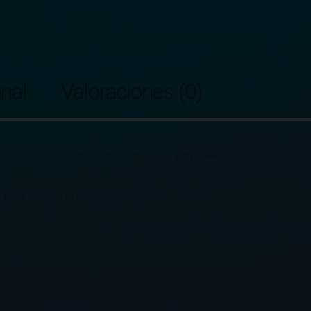
nal
Valoraciones (0)
cable a sillas gamer (asiento, espaldar y reposabrazos)
 para silla Gamer