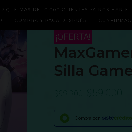
R QUÉ MAS DE 10.000 CLIENTES YA NOS HAN E
O
COMPRA Y PAGA DESPUÉS
CONFIRMAC
¡OFERTA!
MaxGamer
Silla Gam
$
59.000
$
99.900
Compra con