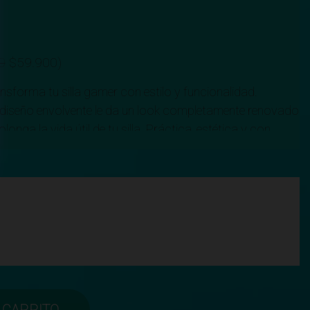
0
$
59.900
)
ansforma tu silla gamer con estilo y funcionalidad.
 diseño envolvente le da un look completamente renovado
onga la vida útil de tu silla. Práctica, estética y con