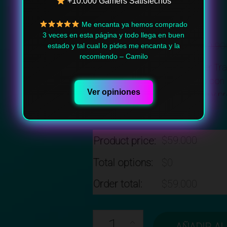
+10.000 Gamers Satisfechos
Me encanta ya hemos comprado
3 veces en esta página y todo llega en buen
Funda Gamer
(
+
$
99.90
estado y tal cual lo pides me encanta y la
recomiendo – Camilo
Dale nueva vida a tu silla gamer Tr
Nuestra funda de color sólido con
Ver opiniones
a tu espacio, mientras protege y prol
carácter.
$
59.000
Product price:
Total options:
$
0
Order total:
$
59.000