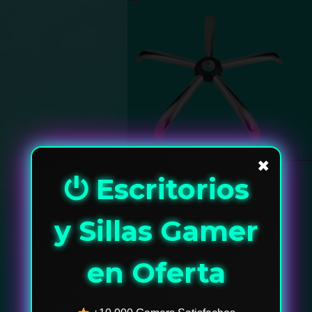
Base Metalica
(
+
$
119.9
✖
⏻ Escritorios
Mayor resistencia y estetica
y Sillas Gamer
en Oferta