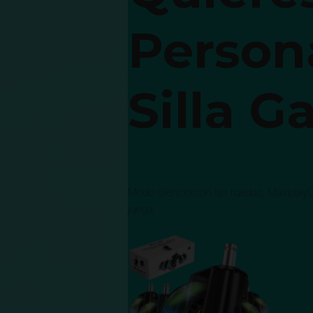
Persona
Silla 
Modo silencio con las ruedas, MaxplayGT
juega.