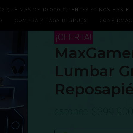
R QUÉ MAS DE 10.000 CLIENTES YA NOS HAN E
O
COMPRA Y PAGA DESPUÉS
CONFIRMAC
¡OFERTA!
MaxGamer
Lumbar Gr
Reposapi
$
399.90
$
599.900