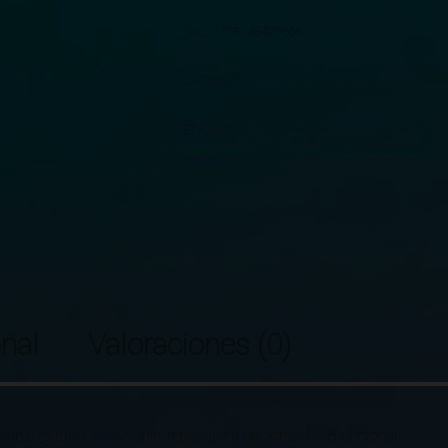
SKU:
7708148429566
CATEGORÍA:
SILLAS GAMER CON MASAJEADO
ETIQUETAS:
ERGONOMICA
,
GAMER
,
LUMBAR
EJECUTIVA
,
SILLA EN OFERTA
,
SILLA EN PR
GAMER RGB
,
SILLA GERENCIA
,
SILLA OFICIN
nal
Valoraciones (0)
stable (altura), Reclinable, reposapies opcional, RGB opcional