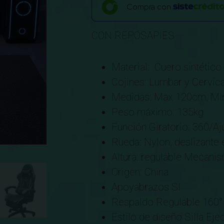
Compra con
CON REPOSAPIES
Material: Cuero sintético
Cojines: Lumbar y Cervica
Medidas: Max 120cm, Mi
Peso máximo: 135kg
Función Giratorio: 360/Aju
Rueda: Nylon, deslizante
Altura: regulable Mecani
Origen: China
Apoyabrazos SI
Respaldo Regulable 160°
Estilo de diseño Silla Eje