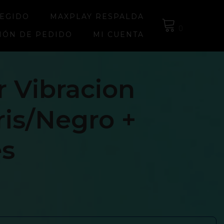
LEGIDO
MAXPLAY RESPALDA
0
IÓN DE PEDIDO
MI CUENTA
 Vibracion
is/Negro +
és
0