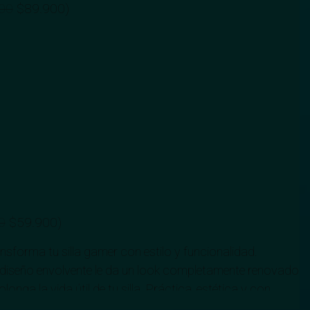
00
$
89.900
)
0
$
59.900
)
ansforma tu silla gamer con estilo y funcionalidad.
 diseño envolvente le da un look completamente renovado
onga la vida útil de tu silla. Práctica, estética y con