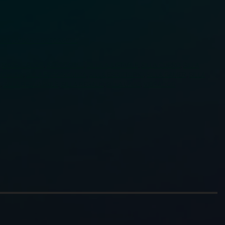
R LUMBAR Y REPOSAPIES
,
MASAJEADOR
,
REPOSAPIES
,
SILLA AJUSTABLE
,
SILLA CUERO
,
SILLA
OMOCION
,
SILLA ERGONOMICA
,
SILLA ESCRITORIO
,
SILLA GAMER
,
SILLA
A
,
SILLA RECLINABLE
,
SILLA REGALO
,
SILLA UÑAS
,
VIBRADOR