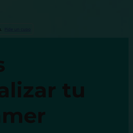
s
lizar tu
Gamer