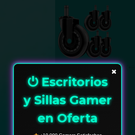
Ruedas en Silicona
(
+
$
✖
⏻ Escritorios
y Sillas Gamer
en Oferta