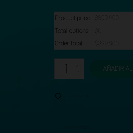
$
399.900
Product price:
Total options:
$
0
Order total:
$
399.900
AÑADIR AL
ADD TO WISHLIST
EAN:
2000000085470