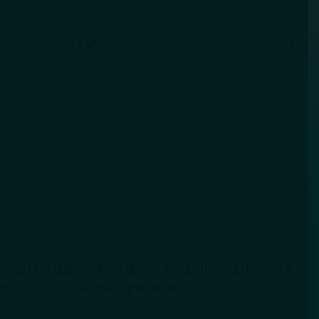
 Rodan suave y giran 360° instalación sencilla: solo encaja y
0
$
119.900
)
luces LED que cambian de color: nuestras ruedas para
 con luces LED RGB que cambian de color