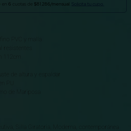
en
6
cuotas de
$81.286/mensual.
Solicita tu cupo.
 fino PVC y malla
l resistentes
n 112cm
ste de altura y espaldar
 en PU
smo de Mariposa
cutiva, Silla Giratoria, Moderna, contemporánea