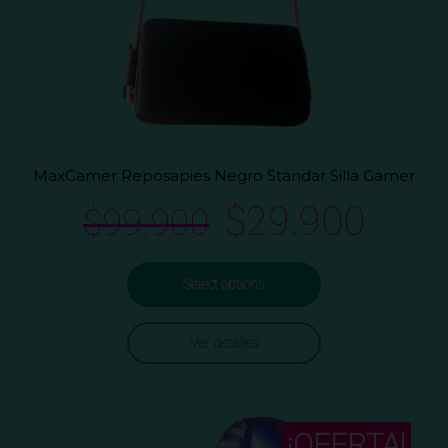
MaxGamer Reposapies Negro Standar Silla Gamer
$
29.900
$
99.900
Select options
Ver detalles
¡OFERTA!