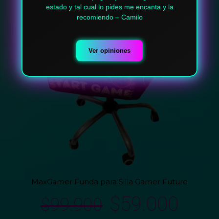
estado y tal cual lo pides me encanta y la
recomiendo – Camilo
Ver opiniones
MaxGamer Funda para Silla Gamer Future
$
59.000
$
99.900