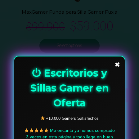
MaxGamer Funda para Silla Gamer Fuxia
$
59.000
$
99.900
Select options
✖
Ver detalles
⏻ Escritorios y
Sillas Gamer en
¡OFERTA!
Oferta
+10.000 Gamers Satisfechos
Me encanta ya hemos comprado
3 veces en esta página y todo llega en buen