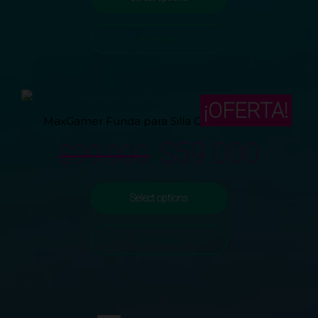
Ver detalles
¡OFERTA!
MaxGamer Funda para Silla Gamer Xtreme
$
59.000
$
99.900
Select options
Ver detalles