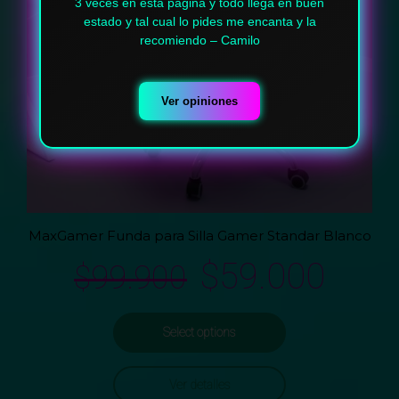
3 veces en esta página y todo llega en buen
estado y tal cual lo pides me encanta y la
recomiendo – Camilo
Ver opiniones
MaxGamer Funda para Silla Gamer Standar Blanco
$
59.000
$
99.900
Select options
Ver detalles