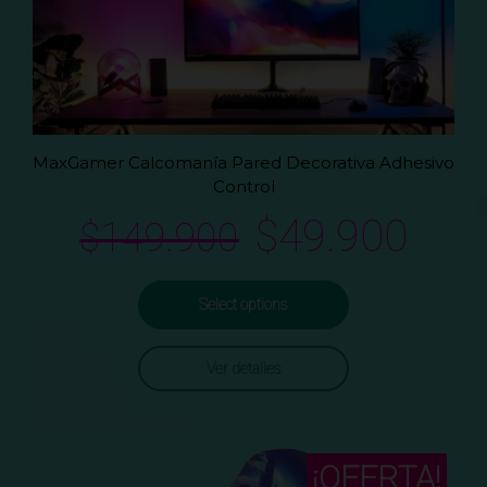
MaxGamer Calcomanía Pared Decorativa Adhesivo
Control
$
49.900
$
149.900
Select options
Ver detalles
¡OFERTA!