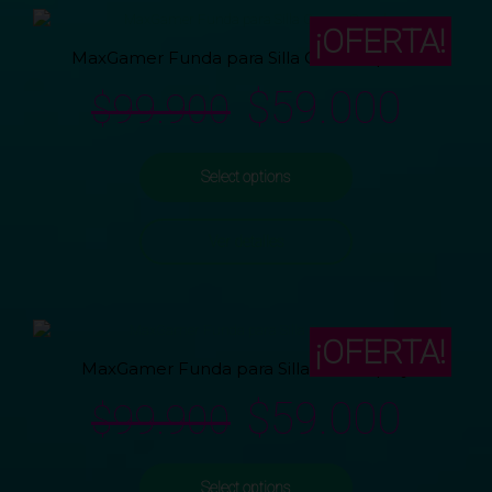
¡OFERTA!
MaxGamer Funda para Silla Gamer Speed
$
59.000
$
99.900
Select options
Ver detalles
¡OFERTA!
MaxGamer Funda para Silla Gamer play
$
59.000
$
99.900
Select options