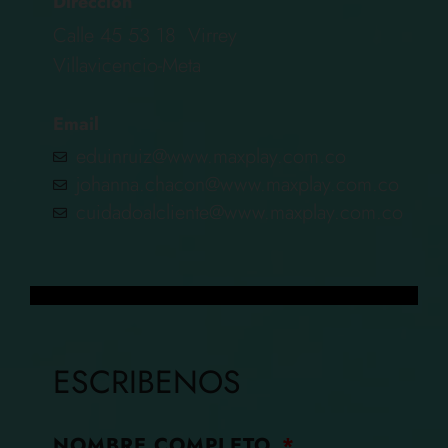
Direccion
Calle 45 53 18 Virrey
Villavicencio-Meta
Email
eduinruiz@www.maxplay.com.co
johanna.chacon@www.maxplay.com.co
cuidadoalcliente@www.maxplay.com.co
ESCRIBENOS
NOMBRE COMPLETO