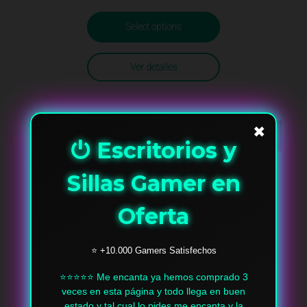
Select options
Ver detalles
✖
¡OFERTA!
⏻ Escritorios y
Sillas Gamer en
Oferta
⭐ +10.000 Gamers Satisfechos
⭐⭐⭐⭐⭐ Me encanta ya hemos comprado 3
veces en esta página y todo llega en buen
estado y tal cual lo pides me encanta y la