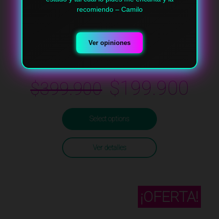
recomiendo – Camilo
Ver opiniones
Silla Oficina Economica
$
199.900
$
399.900
Select options
Ver detalles
¡OFERTA!