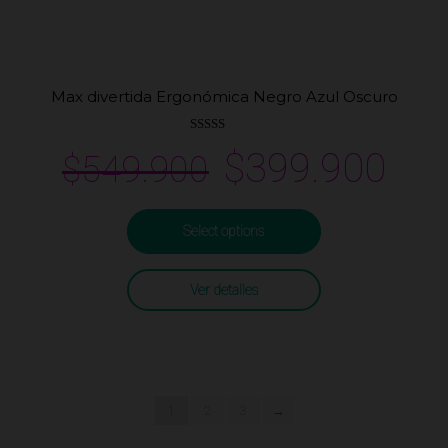
Max divertida Ergonómica Negro Azul Oscuro
Valorado en
$
399.900
$
549.900
5.00
de 5
Select options
Ver detalles
1
2
3
→