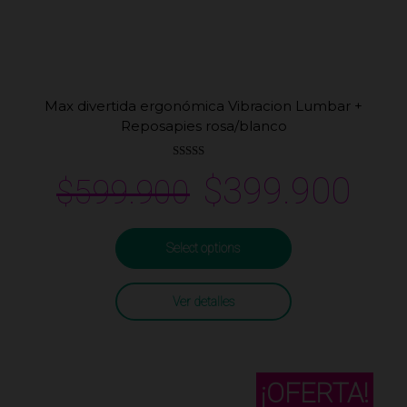
Max divertida ergonómica Vibracion Lumbar +
Reposapies rosa/blanco
Valorado
$
399.900
$
599.900
en
3.00
de 5
Select options
Ver detalles
¡OFERTA!