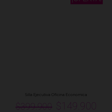
Silla Ejecutiva Oficina Economica
$
149.900
$
399.900