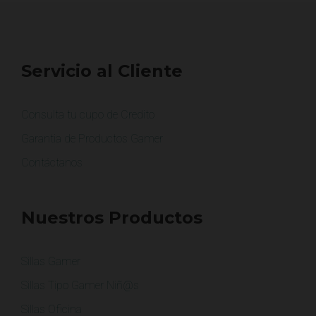
Servicio al Cliente
Consulta tu cupo de Credito
Garantia de Productos Gamer
Contáctanos
Nuestros Productos
Sillas Gamer
Sillas Tipo Gamer Niñ@s
Sillas Oficina