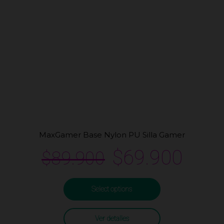
MaxGamer Base Nylon PU Silla Gamer
$
69.900
$
89.900
Select options
Ver detalles