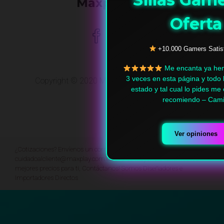
MaxplayGT
Oferta
+10.000 Gamers Satis
Me encanta ya he
3 veces en esta página y todo 
Copyright © 2020 Maxplay Global Trade SAS.
estado y tal cual lo pides me 
recomiendo – Cami
Ver opiniones
¿Cotizaciones? Envíenos un correo a:
cuidadoalcliente@maxplay.com.co Si Eres Mayorista tenemos los
mejores precios para ti, Contáctanos! Somos Diseñadores e
Importadores Directos