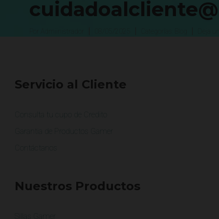
cuidadoalcliente
Por
Admiinistrador
08/05/2025
Categorías:
Blog
Deja u
Servicio al Cliente
Consulta tu cupo de Credito
Garantia de Productos Gamer
Contáctanos
Nuestros Productos
Sillas Gamer