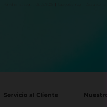
Por
Admiinistrador
08/05/2025
Categorías:
Blog
Deja un comen
Servicio al Cliente
Nuestr