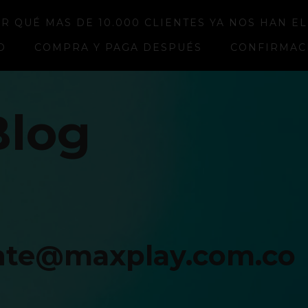
R QUÉ MAS DE 10.000 CLIENTES YA NOS HAN E
O
COMPRA Y PAGA DESPUÉS
CONFIRMAC
Blog
ente@maxplay.com.co