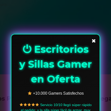
tario
✖
⏻ Escritorios
y Sillas Gamer
en Oferta
+10.000 Gamers Satisfechos
os Productos
Envios y Entreg
Me encanta ya hemos comprado
3 veces en esta página y todo llega en buen