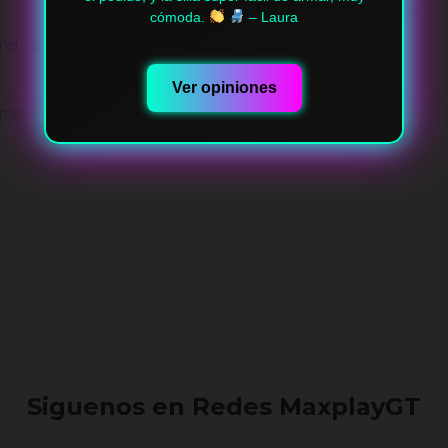
estado y tal cual lo pides me encanta y la
Todos Nuestros Productos
recomiendo – Camilo
amer Niñ@s
Mi cuenta
Contacto
Ver opiniones
amer
Pedidos
Siguenos en Redes MaxplayGT