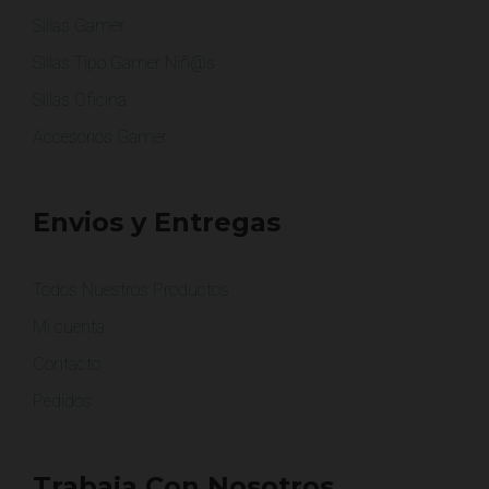
Sillas Gamer
Sillas Tipo Gamer Niñ@s
Sillas Oficina
Accesorios Gamer
Envios y Entregas
Todos Nuestros Productos
Mi cuenta
Contacto
Pedidos
Trabaja Con Nosotros