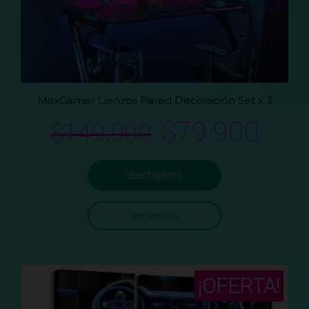
MaxGamer Lienzos Pared Decoración Set x 3
$
79.900
$
149.900
Select options
Ver detalles
¡OFERTA!