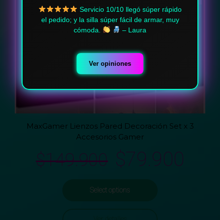
Me encanta ya hemos comprado
3 veces en esta página y todo llega en buen
estado y tal cual lo pides me encanta y la
recomiendo – Camilo
Ver opiniones
MaxGamer Lienzos Pared Decoración Set x 3
Accesorios Gamer
$
79.900
$
149.900
Select options
Ver detalles