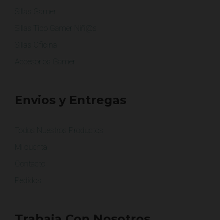
Sillas Gamer
Sillas Tipo Gamer Niñ@s
Sillas Oficina
Accesorios Gamer
Envios y Entregas
Todos Nuestros Productos
Mi cuenta
Contacto
Pedidos
Trabaja Con Nosotros