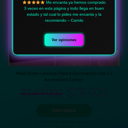
Me encanta ya hemos comprado
3 veces en esta página y todo llega en buen
estado y tal cual lo pides me encanta y la
recomiendo – Camilo
Ver opiniones
MaxGamer Lienzos Pared Decoración Set x 3
Accesorios Gamer
$
79.900
$
149.900
Select options
Ver detalles