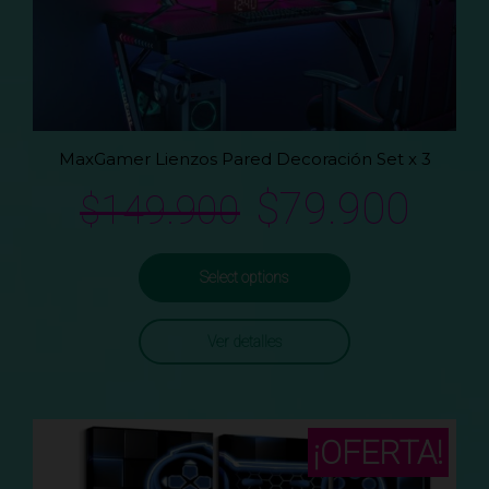
MaxGamer Lienzos Pared Decoración Set x 3
$
79.900
$
149.900
Select options
Ver detalles
¡OFERTA!