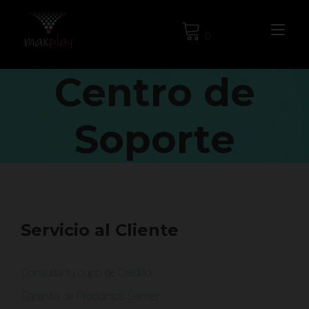
Alte
0
Centro de
Soporte
Servicio al Cliente
Consulta tu cupo de Credito
Garantia de Productos Gamer