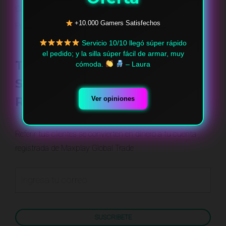
Contacto
+10.000 Gamers Satisfechos
Pedidos
Servicio 10/10 llegó súper rápido
el pedido; y la silla súper fácil de armar, muy
Trabaja Con Nosotros
cómoda.
– Laura
Suscríbete a Nuestro Plan
Referidos y Gana
Ver opiniones
Referir tus clientes se convierten en dinero a tu cuenta
registrada de Maxplay Global Trade